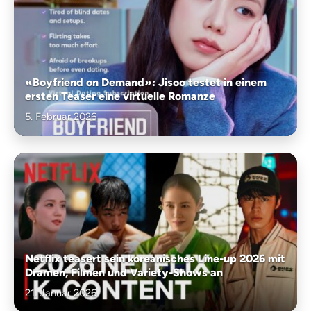
«Boyfriend on Demand»: Jisoo testet in einem
ersten Teaser eine virtuelle Romanze
5. Februar 2026
Netflix teasert sein koreanisches Line-up 2026 mit
Dramen, Filmen und Variety-Shows an
21. Januar 2026