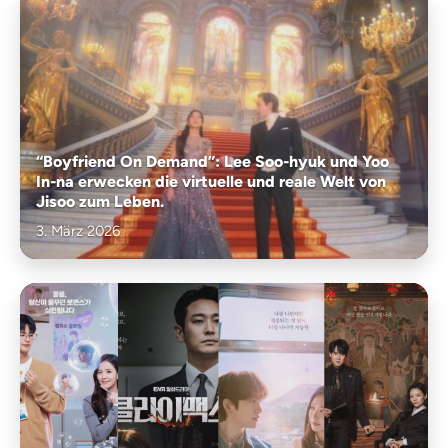
“Boyfriend On Demand”: Lee Soo-hyuk und Yoo
In-na erwecken die virtuelle und reale Welt von
Jisoo zum Leben.
3. März 2026