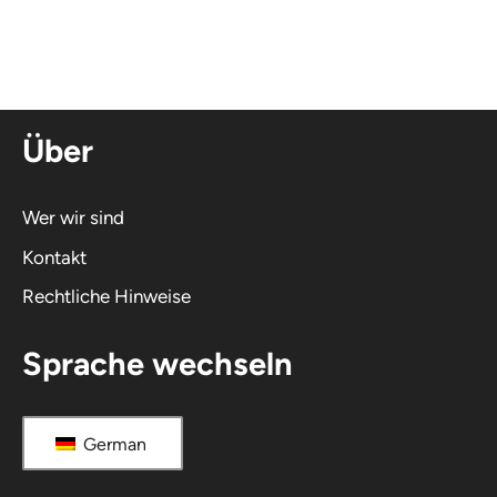
t
e
r
n
Über
a
t
i
Wer wir sind
v
Kontakt
e
Rechtliche Hinweise
:
Sprache wechseln
German