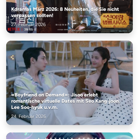
Kdramas März 2026: 8 Neuheiten, die Sie nicht
verpassen sollten!
27. Februar 2026
«Boyfriend on Demand»: Jisoo erlebt
romantische virtuelle Dates mit Seo Kang-joon,
Lee Soo-hyuk u.v.m.
24. Februar 2026