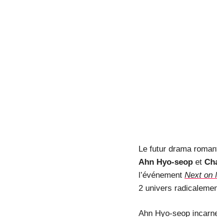
Le futur drama roma
Ahn Hyo-seop
et
Ch
l’événement
Next on 
2 univers radicaleme
Ahn Hyo-seop incarne