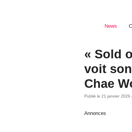
Aller
au
contenu
News
C
« Sold 
voit so
Chae W
Publié le 21 janvier 2026
Annonces