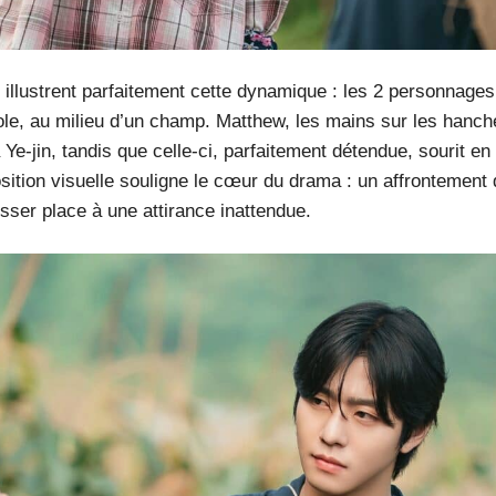
illustrent parfaitement cette dynamique : les 2 personnage
cole, au milieu d’un champ. Matthew, les mains sur les hanch
Ye-jin, tandis que celle-ci, parfaitement détendue, sourit en
sition visuelle souligne le cœur du drama : un affrontement 
isser place à une attirance inattendue.