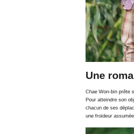
Une roman
Chae Won-bin prête se
Pour atteindre son obj
chacun de ses déplace
une froideur assumée,