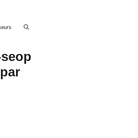
seurs
-seop
 par