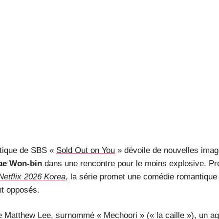
ntique de SBS «
Sold Out on You
» dévoile de nouvelles ima
ae Won-bin
dans une rencontre pour le moins explosive. Pr
Netflix 2026 Korea
, la série promet une comédie romantique
nt opposés.
 Matthew Lee, surnommé « Mechoori » (« la caille »), un ag