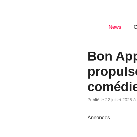
Aller
au
contenu
News
C
Bon App
propuls
comédie
Publié le 22 juillet 2025 
Annonces