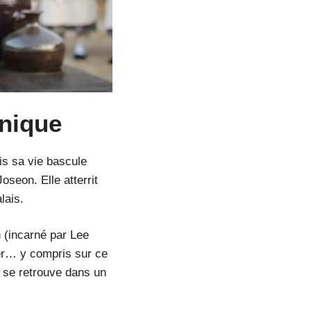
nnique
is sa vie bascule
seon. Elle atterrit
lais.
 (incarné par Lee
er… y compris sur ce
i se retrouve dans un