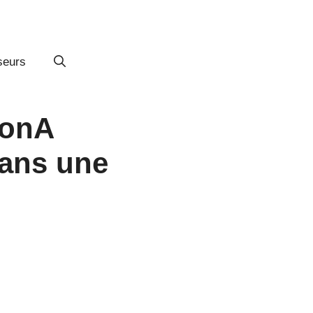
seurs
oonA
dans une