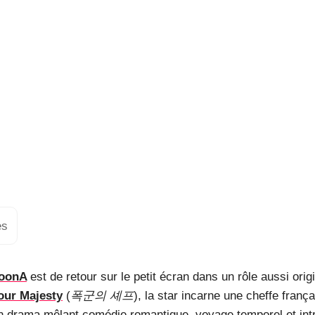
es
oonA
est de retour sur le petit écran dans un rôle aussi ori
our Majesty
(
폭군의 셰프
), la star incarne une cheffe fran
n drama mêlant comédie romantique, voyage temporel et intr