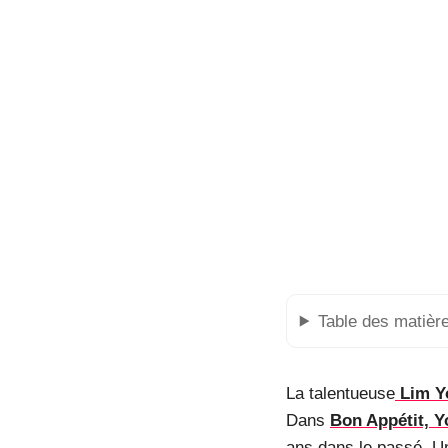
Table des matièr
La talentueuse
Lim Y
Dans
Bon Appétit, Y
ans dans le passé. U