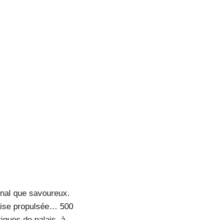
ginal que savoureux.
çaise propulsée… 500
igues de palais, à