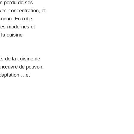
en perdu de ses
vec concentration, et
nconnu. En robe
ttes modernes et
 la cuisine
ts de la cuisine de
anœuvre de pouvoir,
adaptation… et