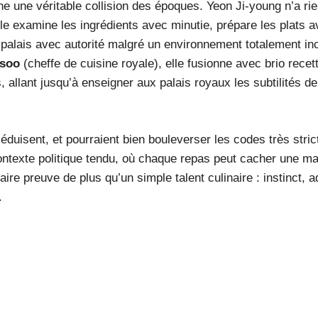
 une véritable collision des époques. Yeon Ji-young n’a ri
lle examine les ingrédients avec minutie, prépare les plats a
u palais avec autorité malgré un environnement totalement i
soo
(cheffe de cuisine royale), elle fusionne avec brio rece
, allant jusqu’à enseigner aux palais royaux les subtilités de
séduisent, et pourraient bien bouleverser les codes très stric
ontexte politique tendu, où chaque repas peut cacher une m
ire preuve de plus qu’un simple talent culinaire : instinct, 
.