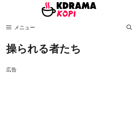
コ
ン
テ
メニュー
ン
ツ
へ
操られる者たち
ス
キ
広告
ッ
プ