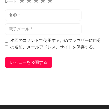
★
★
★
★
★
レート
名
称
電
子
メ
次回のコメントで使用するためブラウザーに自分
ー
の名前、メールアドレス、サイトを保存する。
ル
そ
れ
に
代
わ
る