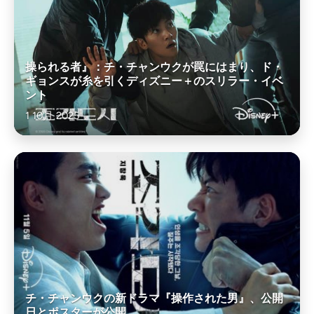
操られる者』：チ・チャンウクが罠にはまり、ド・
ギョンスが糸を引くディズニー＋のスリラー・イベ
ント
1 10月 2025
チ・チャンウクの新ドラマ『操作された男』、公開
日とポスターが公開