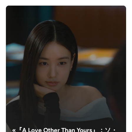
«『A Love Other Than Yours』：ソ・