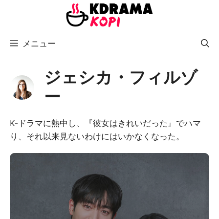
コ
ン
テ
メニュー
ン
ツ
へ
ジェシカ・フィルゾ
ス
ー
キ
ッ
K-ドラマに熱中し、『彼女はきれいだった』でハマ
プ
り、それ以来見ないわけにはいかなくなった。