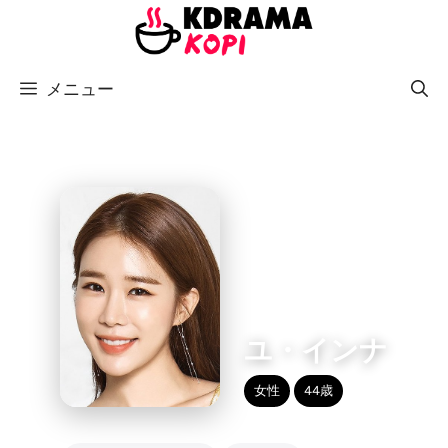
コ
ン
テ
メニュー
ン
ツ
へ
ス
キ
ッ
プ
ユ・インナ
女性
44歳