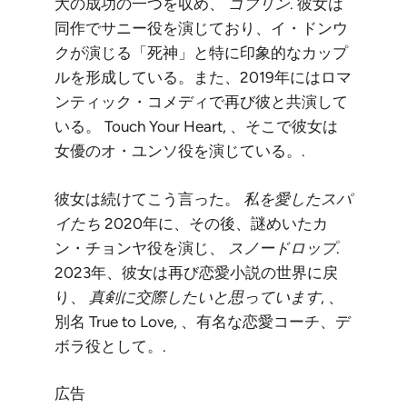
大の成功の一つを収め、
ゴブリン
. 彼女は
同作でサニー役を演じており、イ・ドンウ
クが演じる「死神」と特に印象的なカップ
ルを形成している。また、2019年にはロマ
ンティック・コメディで再び彼と共演して
いる。
Touch Your Heart
, 、そこで彼女は
女優のオ・ユンソ役を演じている。.
彼女は続けてこう言った。
私を愛したスパ
イたち
2020年に、その後、謎めいたカ
ン・チョンヤ役を演じ、
スノードロップ
.
2023年、彼女は再び恋愛小説の世界に戻
り、
真剣に交際したいと思っています
, 、
別名
True to Love
, 、有名な恋愛コーチ、デ
ボラ役として。.
広告