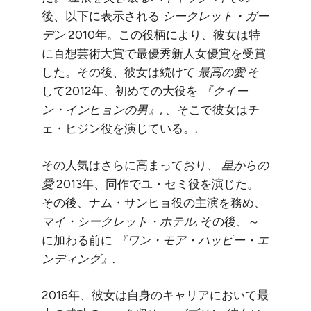
後、以下に表示される
シークレット・ガー
デン
2010年。この役柄により、彼女は特
に百想芸術大賞で最優秀新人女優賞を受賞
した。その後、彼女は続けて
最高の愛
そ
して2012年、初めての大役を
『クイー
ン・インヒョンの男』
, 、そこで彼女はチ
ェ・ヒジン役を演じている。.
その人気はさらに高まっており、
星からの
愛
2013年、同作でユ・セミ役を演じた。
その後、ナム・サンヒョ役の主演を務め、
マイ・シークレット・ホテル
, その後、～
に加わる前に
『ワン・モア・ハッピー・エ
ンディング』
.
2016年、彼女は自身のキャリアにおいて最