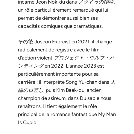
incarne Jeon Nok-du dans
ノクドゥの物語
,
un rôle particulièrement remarqué qui lui
permet de démontrer aussi bien ses
capacités comiques que dramatiques.
その後
Joseon Exorcist
en 2021, il change
radicalement de registre avec le film
d’action violent
プロジェクト・ウルフ・ハ
ンティング
en 2022. L’année 2023 est
particulièrement importante pour sa
carrière : il interprète Song Yu-chan dans
太
陽の日差し
, puis Kim Baek-du, ancien
champion de ssireum, dans
Du sable nous
renaîtrons
. Il tient également le rôle
principal de la romance fantastique
My Man
Is Cupid
.