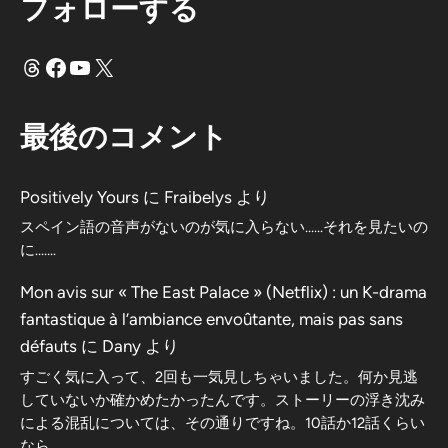
フォローする
スレッド
フェイスブック
ユーチューブ
X
最後のコメント
Positively Yours
に
Fraibelys
より
スペイン語の音声がないのが気に入らない……それを見たいの
に…….
Mon avis sur « The East Palace » (Netflix) : un K-drama
fantastique à l’ambiance envoûtante, mais pas sans
défauts
に
Dany
より
すごく気に入って、2回も一気見しちゃいました。何か見逃
していないか確かめたかったんです。ストーリーの浮き沈み
による混乱については、その通りですね。10話か12話くらい
なら……