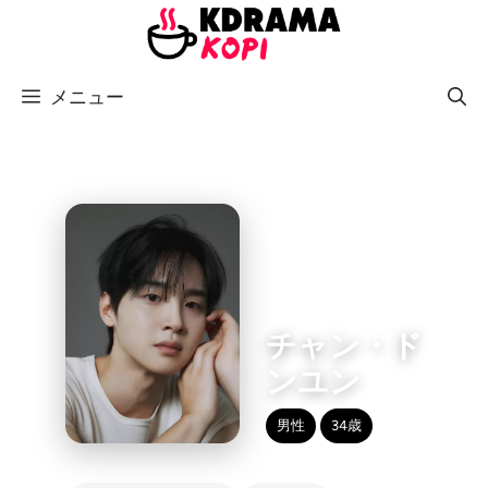
コ
ン
テ
メニュー
ン
ツ
へ
ス
キ
ッ
プ
チャン・ド
ンユン
男性
34歳