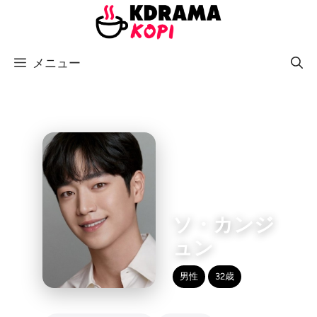
コ
ン
テ
メニュー
ン
ツ
へ
ス
キ
ッ
プ
ソ・カンジ
ュン
男性
32歳