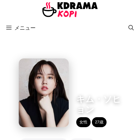
コ
ン
テ
メニュー
ン
ツ
へ
ス
キ
ッ
プ
キム・ソヒ
ョン
女性
27歳