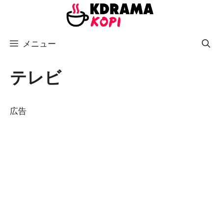
コ
ン
テ
メニュー
ン
ツ
へ
テレビ
ス
キ
広告
ッ
プ