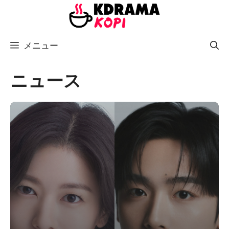
コ
ン
テ
メニュー
ン
ツ
へ
ニュース
ス
キ
ッ
プ