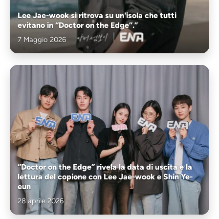
Lee Jae-wook si ritrova su un'isola che tutti
evitano in “Doctor on the Edge”.”
7 Maggio 2026
“Doctor on the Edge” rivela la data di uscita e la
lettura del copione con Lee Jae-wook e Shin Ye-
eun
28 aprile 2026