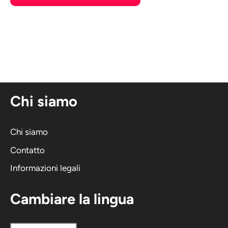
A
l
t
e
r
n
Chi siamo
a
t
i
Chi siamo
v
Contatto
a
Informazioni legali
:
Cambiare la lingua