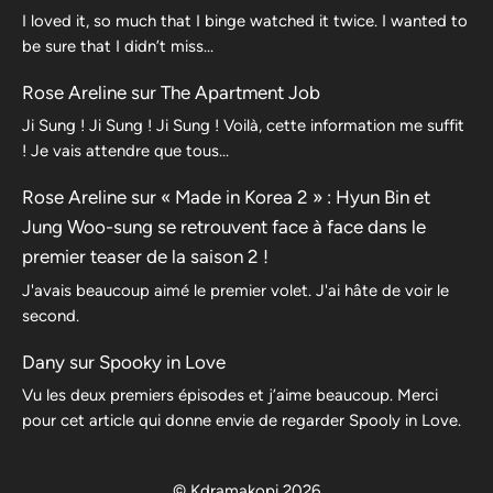
I loved it, so much that I binge watched it twice. I wanted to
be sure that I didn’t miss…
Rose Areline
sur
The Apartment Job
Ji Sung ! Ji Sung ! Ji Sung ! Voilà, cette information me suffit
! Je vais attendre que tous…
Rose Areline
sur
« Made in Korea 2 » : Hyun Bin et
Jung Woo-sung se retrouvent face à face dans le
premier teaser de la saison 2 !
J'avais beaucoup aimé le premier volet. J'ai hâte de voir le
second.
Dany
sur
Spooky in Love
Vu les deux premiers épisodes et j’aime beaucoup. Merci
pour cet article qui donne envie de regarder Spooly in Love.
© Kdramakopi 2026