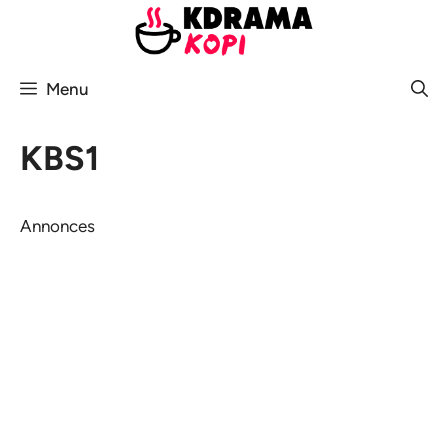
Aller
au
contenu
Menu
KBS1
Annonces