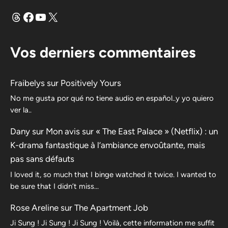
Fils
Facebook
YouTube
X
Vos derniers commentaires
Fraibelys
sur
Positively Yours
No me gusta por qué no tiene audio en español..y yo quiero
ver la..
Dany
sur
Mon avis sur « The East Palace » (Netflix) : un
K-drama fantastique à l’ambiance envoûtante, mais
pas sans défauts
I loved it, so much that I binge watched it twice. I wanted to
be sure that I didn’t miss…
Rose Areline
sur
The Apartment Job
Ji Sung ! Ji Sung ! Ji Sung ! Voilà, cette information me suffit