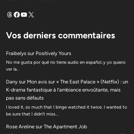
Fils
Facebook
YouTube
X
Vos derniers commentaires
Fraibelys
sur
Positively Yours
No me gusta por qué no tiene audio en español..y yo quiero
ver la..
Dany
sur
Mon avis sur « The East Palace » (Netflix) : un
K-drama fantastique à l’ambiance envoûtante, mais
pas sans défauts
I loved it, so much that I binge watched it twice. I wanted to
be sure that I didn’t miss…
Rose Areline
sur
The Apartment Job