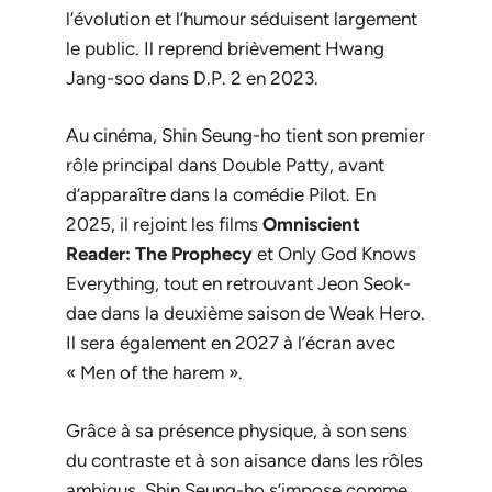
l’évolution et l’humour séduisent largement
le public. Il reprend brièvement Hwang
Jang-soo dans
D.P. 2
en 2023.
Au cinéma, Shin Seung-ho tient son premier
rôle principal dans
Double Patty
, avant
d’apparaître dans la comédie
Pilot
. En
2025, il rejoint les films
Omniscient
Reader: The Prophecy
et
Only God Knows
Everything
, tout en retrouvant Jeon Seok-
dae dans la deuxième saison de
Weak Hero
.
Il sera également en 2027 à l’écran avec
« Men of the harem ».
Grâce à sa présence physique, à son sens
du contraste et à son aisance dans les rôles
ambigus, Shin Seung-ho s’impose comme