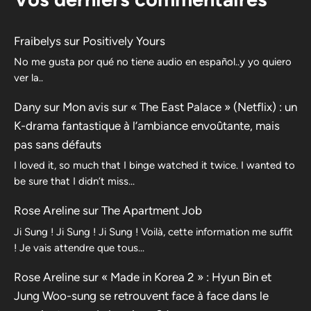
Fraibelys
sur
Positively Yours
No me gusta por qué no tiene audio en español..y yo quiero
ver la..
Dany
sur
Mon avis sur « The East Palace » (Netflix) : un
K-drama fantastique à l’ambiance envoûtante, mais
pas sans défauts
I loved it, so much that I binge watched it twice. I wanted to
be sure that I didn’t miss…
Rose Areline
sur
The Apartment Job
Ji Sung ! Ji Sung ! Ji Sung ! Voilà, cette information me suffit
! Je vais attendre que tous…
Rose Areline
sur
« Made in Korea 2 » : Hyun Bin et
Jung Woo-sung se retrouvent face à face dans le