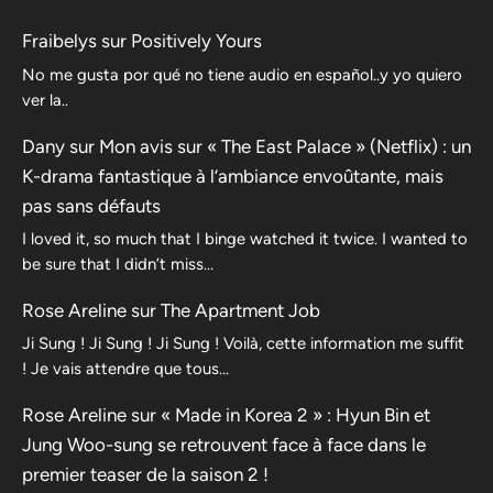
Fraibelys
sur
Positively Yours
No me gusta por qué no tiene audio en español..y yo quiero
ver la..
Dany
sur
Mon avis sur « The East Palace » (Netflix) : un
K-drama fantastique à l’ambiance envoûtante, mais
pas sans défauts
I loved it, so much that I binge watched it twice. I wanted to
be sure that I didn’t miss…
Rose Areline
sur
The Apartment Job
Ji Sung ! Ji Sung ! Ji Sung ! Voilà, cette information me suffit
! Je vais attendre que tous…
Rose Areline
sur
« Made in Korea 2 » : Hyun Bin et
Jung Woo-sung se retrouvent face à face dans le
premier teaser de la saison 2 !