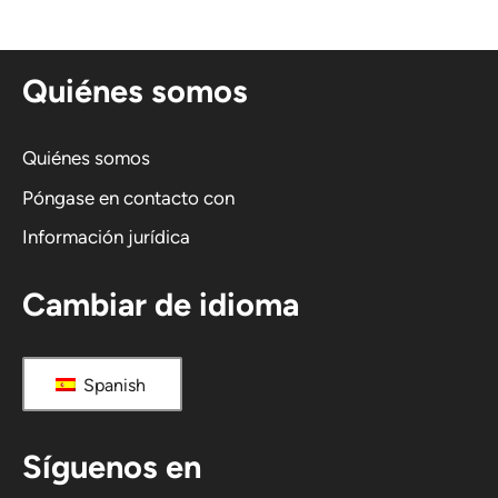
r
n
Quiénes somos
a
t
i
Quiénes somos
v
Póngase en contacto con
a
Información jurídica
:
Cambiar de idioma
Spanish
Síguenos en