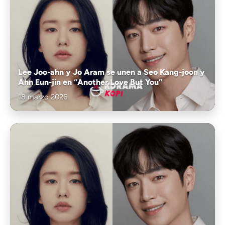
Lee Joo-ahn y Jo Aram se unen a Seo Kang-joon y
Ahn Eun-jin en “Another Love But You”
18 marzo 2026