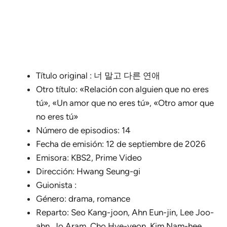
Título original : 너 말고 다른 연애
Otro título: «Relación con alguien que no eres
tú», «Un amor que no eres tú», «Otro amor que
no eres tú»
Número de episodios: 14
Fecha de emisión: 12 de septiembre de 2026
Emisora: KBS2, Prime Video
Dirección: Hwang Seung-gi
Guionista :
Género: drama, romance
Reparto: Seo Kang-joon, Ahn Eun-jin, Lee Joo-
ahn, Jo Aram, Cho Hye-yeon, Kim Nam-hee,