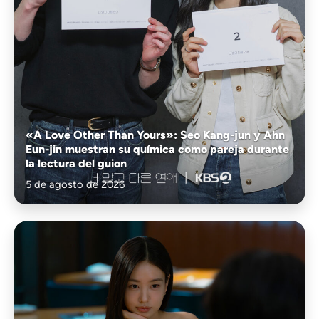
«A Love Other Than Yours»: Seo Kang-jun y Ahn
Eun-jin muestran su química como pareja durante
la lectura del guion
5 de agosto de 2026