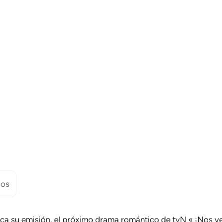
dos
ca su emisión, el próximo drama romántico de tvN «
¡Nos v