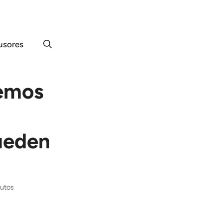
usores
vemos
ueden
nutos