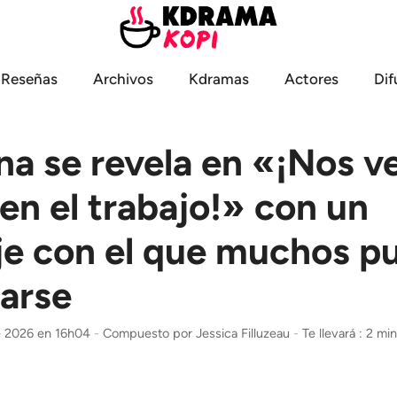
Reseñas
Archivos
Kdramas
Actores
Dif
na se revela en «¡Nos 
n el trabajo!» con un
je con el que muchos p
carse
de 2026 en 16h04
-
Compuesto por
Jessica Filluzeau
-
Te llevará : 2 mi