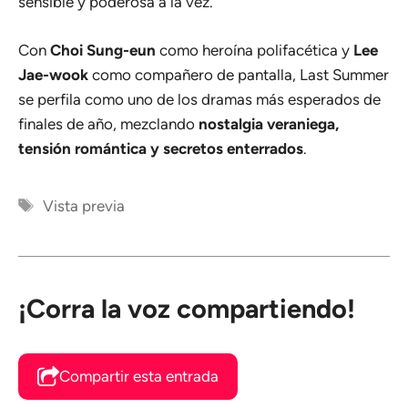
sensible y poderosa a la vez.
Con
Choi Sung-eun
como heroína polifacética y
Lee
Jae-wook
como compañero de pantalla, Last Summer
se perfila como uno de los dramas más esperados de
finales de año, mezclando
nostalgia veraniega,
tensión romántica y secretos enterrados
.
Etiquetas
Vista previa
¡Corra la voz compartiendo!
Compartir esta entrada