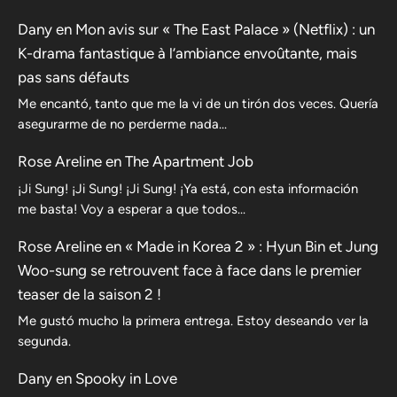
Dany
en
Mon avis sur « The East Palace » (Netflix) : un
K-drama fantastique à l’ambiance envoûtante, mais
pas sans défauts
Me encantó, tanto que me la vi de un tirón dos veces. Quería
asegurarme de no perderme nada…
Rose Areline
en
The Apartment Job
¡Ji Sung! ¡Ji Sung! ¡Ji Sung! ¡Ya está, con esta información
me basta! Voy a esperar a que todos…
Rose Areline
en
« Made in Korea 2 » : Hyun Bin et Jung
Woo-sung se retrouvent face à face dans le premier
teaser de la saison 2 !
Me gustó mucho la primera entrega. Estoy deseando ver la
segunda.
Dany
en
Spooky in Love