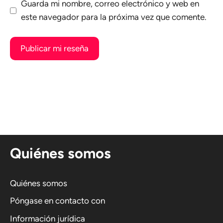
Guarda mi nombre, correo electrónico y web en
este navegador para la próxima vez que comente.
A
l
t
e
r
n
Quiénes somos
a
t
i
Quiénes somos
v
Póngase en contacto con
a
Información jurídica
: