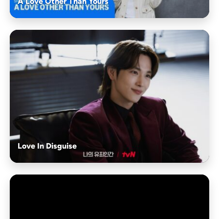
A Love Other Than Yours
Love In Disguise