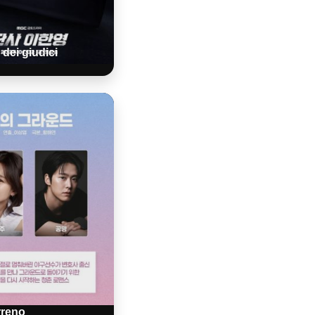
o dei giudici
erreno