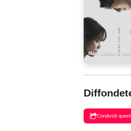
Mary uccide le per
Diffondet
Condividi quest