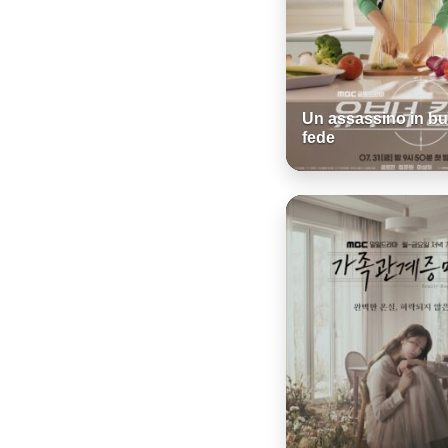
Un assassino in b
fede