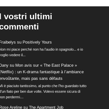
I vostri ultimi
commenti
Fraibelys
su
Positively Yours
Non mi piace perché non ha l'audio in spagnolo... e io
voglio vedere il...
Dany
su
Mon avis sur « The East Palace »
(Netflix) : un K-drama fantastique à l’ambiance
envoûtante, mais pas sans défauts
Mi è piaciuto tantissimo, al punto che l’ho guardato tutto
d’un fiato per ben due volte. Volevo essere sicura di
non perdermi…
Rose Areline
su
The Apartment Job