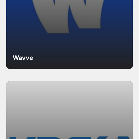
Wavve