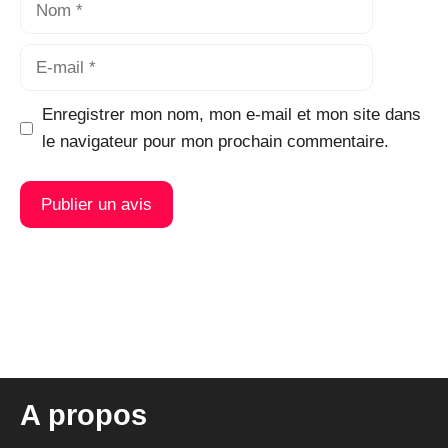
E-
mail
Enregistrer mon nom, mon e-mail et mon site dans
le navigateur pour mon prochain commentaire.
A
l
t
e
r
n
A propos
a
t