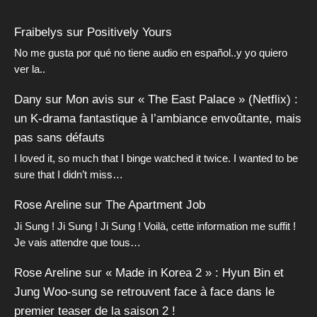
Fraibelys
sur
Positively Yours
No me gusta por qué no tiene audio en español..y yo quiero
ver la..
Dany
sur
Mon avis sur « The East Palace » (Netflix) :
un K-drama fantastique à l’ambiance envoûtante, mais
pas sans défauts
I loved it, so much that I binge watched it twice. I wanted to be
sure that I didn’t miss…
Rose Areline
sur
The Apartment Job
Ji Sung ! Ji Sung ! Ji Sung ! Voilà, cette information me suffit !
Je vais attendre que tous…
Rose Areline
sur
« Made in Korea 2 » : Hyun Bin et
Jung Woo-sung se retrouvent face à face dans le
premier teaser de la saison 2 !