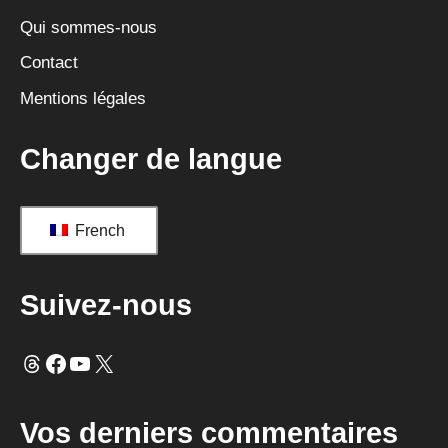
i
Qui sommes-nous
v
Contact
e
Mentions légales
:
Changer de langue
French
Suivez-nous
Fils
Facebook
YouTube
X
Vos derniers commentaires