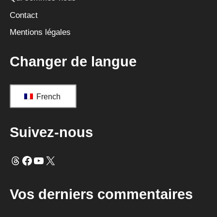
v
Contact
e
Mentions légales
:
Changer de langue
French
Suivez-nous
Fils
Facebook
YouTube
X
Vos derniers commentaires