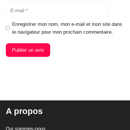
E-
mail
Enregistrer mon nom, mon e-mail et mon site dans
le navigateur pour mon prochain commentaire.
A
l
t
e
r
n
A propos
a
t
i
Qui sommes-nous