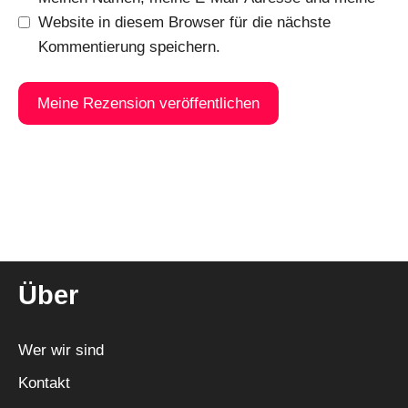
Website in diesem Browser für die nächste
Kommentierung speichern.
A
l
t
e
r
n
Über
a
t
i
Wer wir sind
v
Kontakt
e